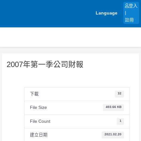
跳
登入
至
Language
|
主
註冊
要
內
容
2007年第一季公司財報
下載
32
File Size
403.66 KB
File Count
1
建立日期
2021.02.20