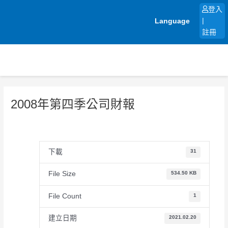
跳
登入
至
Language
|
主
註冊
要
內
容
2008年第四季公司財報
下載
31
File Size
534.50 KB
File Count
1
建立日期
2021.02.20