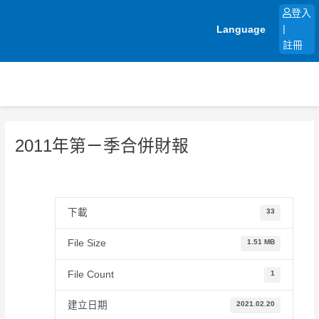
跳
登入
至
Language
|
主
註冊
要
內
容
2011年第ㄧ季合併財報
下載
33
File Size
1.51 MB
File Count
1
建立日期
2021.02.20