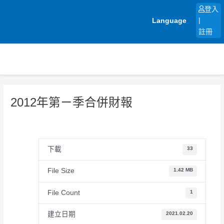
跳
登入
至
Language
|
主
註冊
要
內
容
2012年第ㄧ季合併財報
下載
33
File Size
1.42 MB
File Count
1
建立日期
2021.02.20