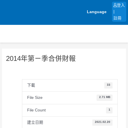
跳
登入
至
Language
|
主
註冊
要
內
容
2014年第ㄧ季合併財報
下載
33
File Size
2.71 MB
File Count
1
建立日期
2021.02.20