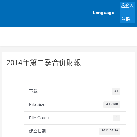
跳
登入
至
Language
|
主
註冊
要
內
容
2014年第二季合併財報
下載
34
File Size
3.10 MB
File Count
1
建立日期
2021.02.20