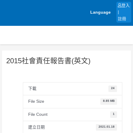
跳
登入
至
Language
|
主
註冊
要
內
容
2015社會責任報告書(英文)
下載
24
File Size
8.85 MB
File Count
1
建立日期
2021.01.18