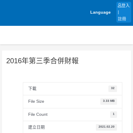
跳
登入
至
Language
|
主
註冊
要
內
容
2016年第三季合併財報
下載
32
File Size
3.33 MB
File Count
1
建立日期
2021.02.20