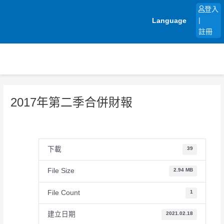
跳
登入
至
Language
|
主
註冊
要
內
容
2017年第二季合併財報
下載
39
File Size
2.94 MB
File Count
1
建立日期
2021.02.18