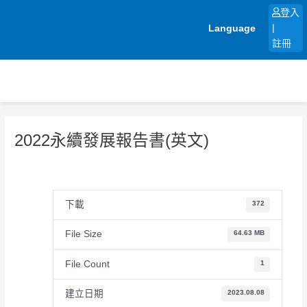
跳
登入
至
Language
|
主
註冊
要
內
容
2022永續發展報告書(英文)
下載
372
File Size
64.63 MB
File Count
1
建立日期
2023.08.08