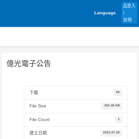
跳
登入
至
Language
|
主
註冊
要
內
容
億光電子公告
下載
60
File Size
392.48 KB
File Count
1
建立日期
2022.07.20