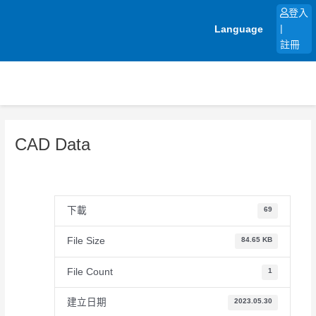
跳
登入
至
Language
|
主
註冊
要
內
容
CAD Data
下載
69
File Size
84.65 KB
File Count
1
建立日期
2023.05.30