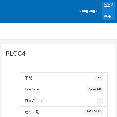
跳
登入
至
Language
|
主
註冊
要
內
容
PLCC4
下載
64
File Size
62.16 KB
File Count
1
建立日期
2023.06.13