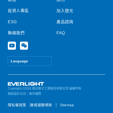
投資人專區
加入億光
ESG
產品諮詢
聯絡我們
FAQ
Y
W
o
e
u
i
t
x
Language
u
i
b
n
e
Copyright ©2026 億光電子工業股份有限公司 版權所有
網頁設計公司
：振作國際
隱私權政策
會員服務條款
Sitemap