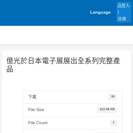
跳
登入
至
Language
|
主
註冊
要
內
容
億光於日本電子展展出全系列完整產
品
下載
38
File Size
312.98 KB
File Count
1