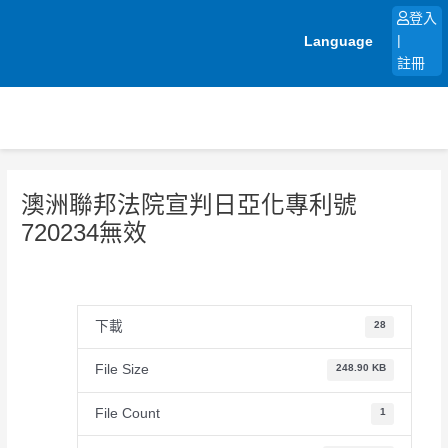
跳
登入
至
Language
|
主
註冊
要
內
容
澳洲聯邦法院宣判日亞化專利號
720234無效
下載
28
File Size
248.90 KB
File Count
1