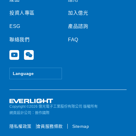
投資人專區
加入億光
ESG
產品諮詢
聯絡我們
FAQ
Y
W
o
e
u
i
t
x
Language
u
i
b
n
e
Copyright ©2026 億光電子工業股份有限公司 版權所有
網頁設計公司
：振作國際
隱私權政策
會員服務條款
Sitemap