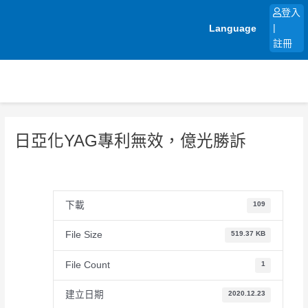
跳
登入
至
Language
|
主
註冊
要
內
容
日亞化YAG專利無效，億光勝訴
下載
109
File Size
519.37 KB
File Count
1
建立日期
2020.12.23