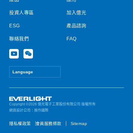
投資人專區
加入億光
ESG
產品諮詢
聯絡我們
FAQ
Y
W
o
e
u
i
t
x
Language
u
i
b
n
e
Copyright ©2026 億光電子工業股份有限公司 版權所有
網頁設計公司
：振作國際
隱私權政策
會員服務條款
Sitemap