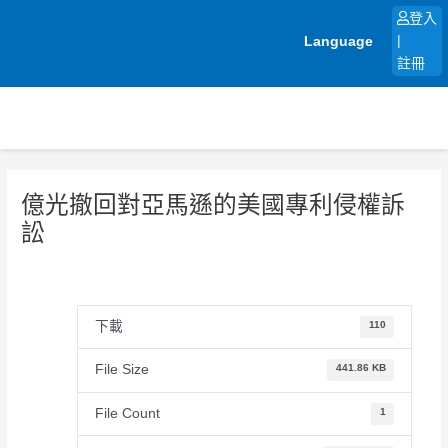
跳
登入
至
Language
|
主
註冊
要
內
容
億光撤回對亞馬遜的美國專利侵權訴
訟
下載
110
File Size
441.86 KB
File Count
1