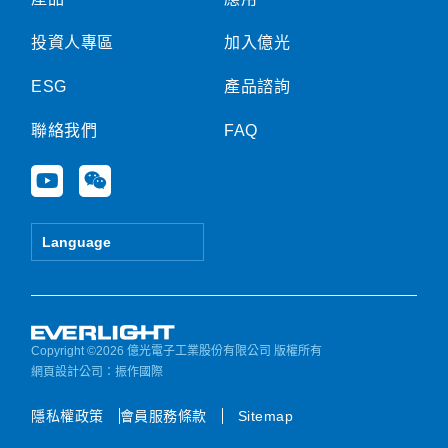
投資人專區
加入億光
ESG
產品諮詢
聯絡我們
FAQ
Y
W
o
e
u
i
t
x
Language
u
i
b
n
e
Copyright ©2026 億光電子工業股份有限公司 版權所有
網頁設計公司
：振作國際
隱私權政策
會員服務條款
Sitemap