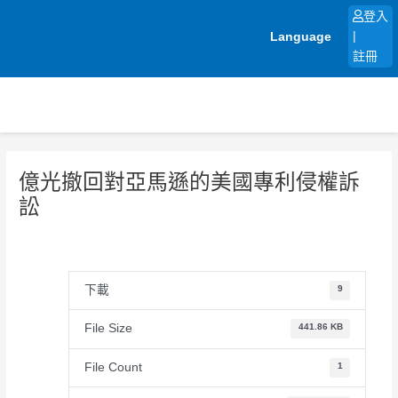
跳
登入
至
Language
|
主
註冊
要
內
容
億光撤回對亞馬遜的美國專利侵權訴
訟
下載
9
File Size
441.86 KB
File Count
1