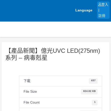
跳
登入
至
Language
|
主
註冊
要
內
容
【產品新聞】億光UVC LED(275nm)
系列 – 病毒剋星
下載
657
File Size
824.82 KB
File Count
1