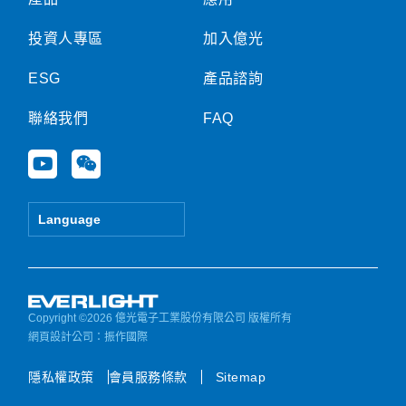
投資人專區
加入億光
ESG
產品諮詢
聯絡我們
FAQ
Y
W
o
e
u
i
t
x
Language
u
i
b
n
e
Copyright ©2026 億光電子工業股份有限公司 版權所有
網頁設計公司
：振作國際
隱私權政策
會員服務條款
Sitemap