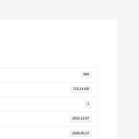
868
713.14 KB
1
2022.12.07
2026.05.27