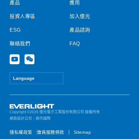
產品
應用
投資人專區
加入億光
ESG
產品諮詢
聯絡我們
FAQ
Y
W
o
e
u
i
t
x
Language
u
i
b
n
e
Copyright ©2026 億光電子工業股份有限公司 版權所有
網頁設計公司
：振作國際
隱私權政策
會員服務條款
Sitemap