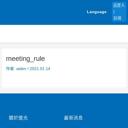
跳
登入
至
Language
|
主
註冊
要
內
容
meeting_rule
作者:
aiden
/
2021.01.14
關於億光
最新消息