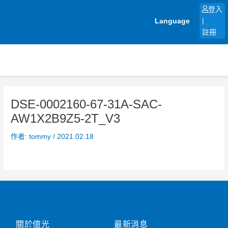
跳
登入
至
Language
|
主
註冊
要
內
容
DSE-0002160-67-31A-SAC-
AW1X2B9Z5-2T_V3
作者:
tommy
/
2021.02.18
關於億光
最新消息