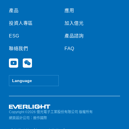
產品
應用
投資人專區
加入億光
ESG
產品諮詢
聯絡我們
FAQ
Y
W
o
e
u
i
t
x
Language
u
i
b
n
e
Copyright ©2026 億光電子工業股份有限公司 版權所有
網頁設計公司
：振作國際