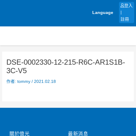
跳
登入
至
Language
|
主
註冊
要
內
容
DSE-0002330-12-215-R6C-AR1S1B-
3C-V5
作者:
tommy
/
2021.02.18
關於億光
最新消息