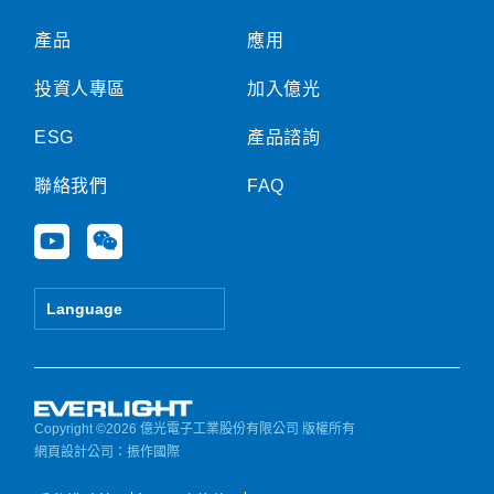
產品
應用
投資人專區
加入億光
ESG
產品諮詢
聯絡我們
FAQ
Y
W
o
e
u
i
t
x
Language
u
i
b
n
e
Copyright ©2026 億光電子工業股份有限公司 版權所有
網頁設計公司
：振作國際