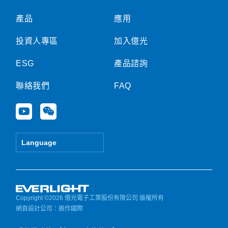
產品
應用
投資人專區
加入億光
ESG
產品諮詢
聯絡我們
FAQ
Y
W
o
e
u
i
t
x
Language
u
i
b
n
e
Copyright ©2026 億光電子工業股份有限公司 版權所有
網頁設計公司
：振作國際