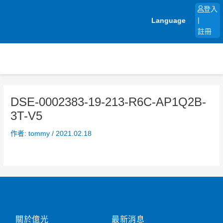
跳
登入
至
Language
|
主
註冊
要
內
容
DSE-0002383-19-213-R6C-AP1Q2B-
3T-V5
作者:
tommy
/
2021.02.18
關於億光
最新消息