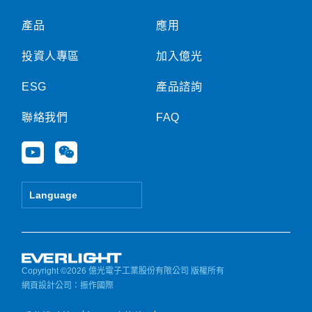
產品
應用
投資人專區
加入億光
ESG
產品諮詢
聯絡我們
FAQ
Y
W
o
e
u
i
t
x
Language
u
i
b
n
e
Copyright ©2026 億光電子工業股份有限公司 版權所有
網頁設計公司
：振作國際