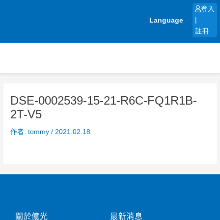
跳
登入
至
Language
|
主
註冊
要
內
容
DSE-0002539-15-21-R6C-FQ1R1B-
2T-V5
作者:
tommy
/
2021.02.18
關於億光
最新消息