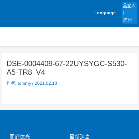
跳
登入
至
Language
|
主
註冊
要
內
容
DSE-0004409-67-22UYSYGC-S530-
A5-TR8_V4
作者:
tommy
/
2021.02.18
關於億光
最新消息