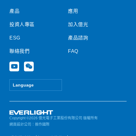
產品
應用
投資人專區
加入億光
ESG
產品諮詢
聯絡我們
FAQ
Y
W
o
e
u
i
t
x
Language
u
i
b
n
e
Copyright ©2026 億光電子工業股份有限公司 版權所有
網頁設計公司
：振作國際