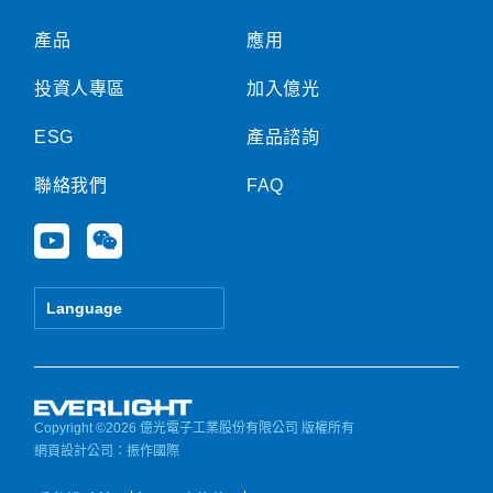
產品
應用
投資人專區
加入億光
ESG
產品諮詢
聯絡我們
FAQ
Y
W
o
e
u
i
t
x
Language
u
i
b
n
e
Copyright ©2026 億光電子工業股份有限公司 版權所有
網頁設計公司
：振作國際