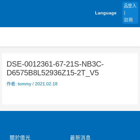
跳
登入
至
Language
|
主
註冊
要
內
容
DSE-0012361-67-21S-NB3C-
D6575B8L52936Z15-2T_V5
作者:
tommy
/
2021.02.18
關於億光
最新消息