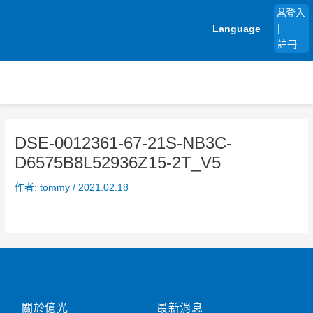
跳
登入
至
Language
|
主
註冊
要
內
容
DSE-0012361-67-21S-NB3C-
D6575B8L52936Z15-2T_V5
作者:
tommy
/
2021.02.18
關於億光
最新消息