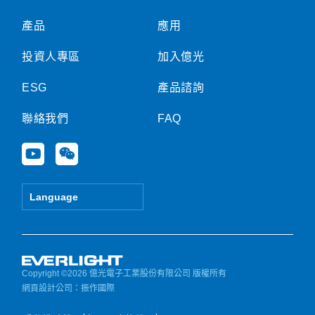
產品
應用
投資人專區
加入億光
ESG
產品諮詢
聯絡我們
FAQ
Y
W
o
e
u
i
t
x
Language
u
i
b
n
e
Copyright ©2026 億光電子工業股份有限公司 版權所有
網頁設計公司
：振作國際