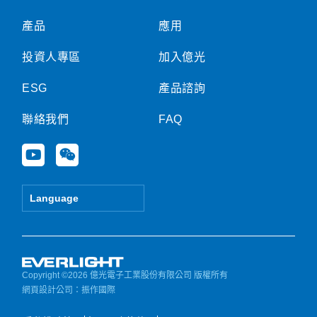
產品
應用
投資人專區
加入億光
ESG
產品諮詢
聯絡我們
FAQ
Y
W
o
e
u
i
t
x
Language
u
i
b
n
e
Copyright ©2026 億光電子工業股份有限公司 版權所有
網頁設計公司
：振作國際