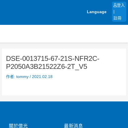
跳
登入
至
Language
|
主
註冊
要
內
容
DSE-0013715-67-21S-NFR2C-
P2050A3B21522Z6-2T_V5
作者:
tommy
/
2021.02.18
關於億光
最新消息