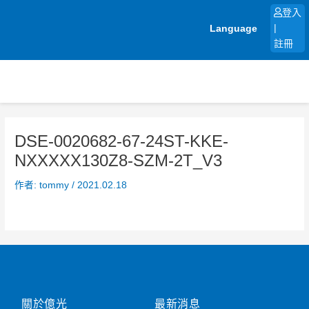
跳
登入
至
Language
|
主
註冊
要
內
容
DSE-0020682-67-24ST-KKE-
NXXXXX130Z8-SZM-2T_V3
作者:
tommy
/
2021.02.18
關於億光
最新消息