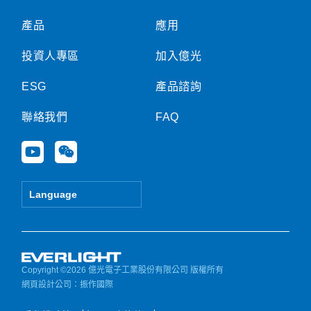
產品
應用
投資人專區
加入億光
ESG
產品諮詢
聯絡我們
FAQ
Y
W
o
e
u
i
t
x
Language
u
i
b
n
e
Copyright ©2026 億光電子工業股份有限公司 版權所有
網頁設計公司
：振作國際