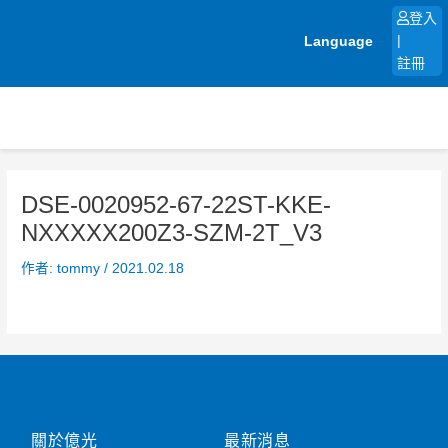
跳
登入
至
Language
|
主
註冊
要
內
容
DSE-0020952-67-22ST-KKE-
NXXXXX200Z3-SZM-2T_V3
作者:
tommy
/
2021.02.18
關於億光
最新消息