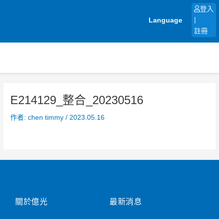
跳
登入
至
Language
|
主
註冊
要
內
容
E214129_整合_20230516
作者:
chen timmy
/
2023.05.16
關於億光
最新消息