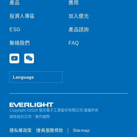
產品
應用
投資人專區
加入億光
ESG
產品諮詢
聯絡我們
FAQ
Y
W
o
e
u
i
t
x
Language
u
i
b
n
e
Copyright ©2026 億光電子工業股份有限公司 版權所有
網頁設計公司
：振作國際
隱私權政策
會員服務條款
Sitemap