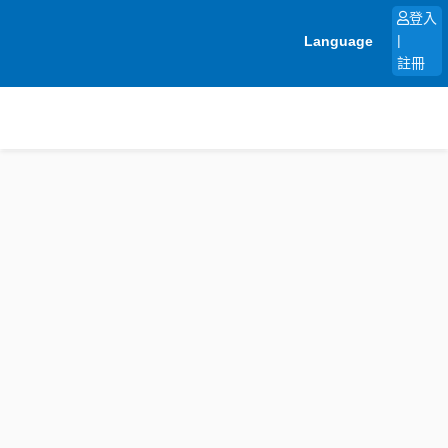
跳
登入
至
Language
|
主
註冊
要
內
容