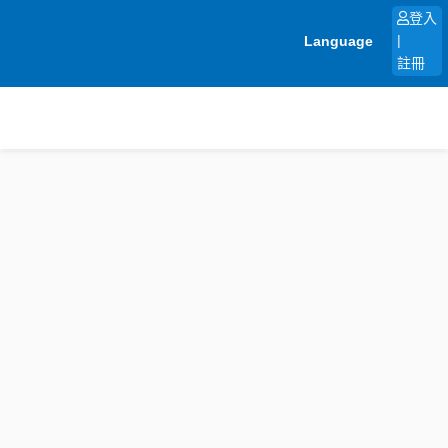
跳
登入
至
Language
|
主
註冊
要
內
容