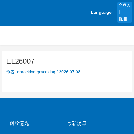
跳
登入
至
Language
|
主
註冊
要
內
容
EL26007
作者:
graceking graceking
/
2026.07.08
關於億光
最新消息