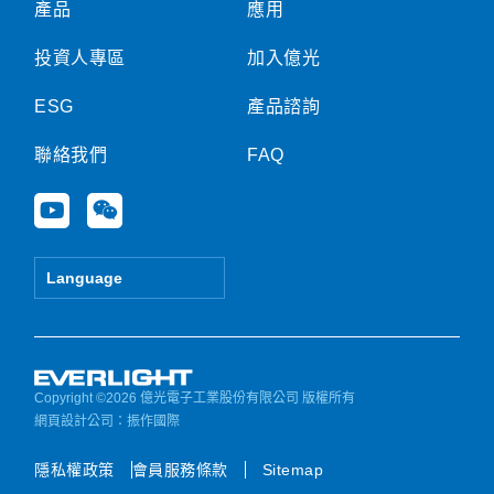
產品
應用
投資人專區
加入億光
ESG
產品諮詢
聯絡我們
FAQ
Y
W
o
e
u
i
t
x
Language
u
i
b
n
e
Copyright ©2026 億光電子工業股份有限公司 版權所有
網頁設計公司
：振作國際
隱私權政策
會員服務條款
Sitemap