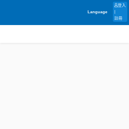
跳
登入
至
Language
|
主
註冊
要
內
容