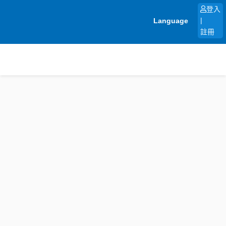
跳
登入
至
Language
|
主
註冊
要
內
容