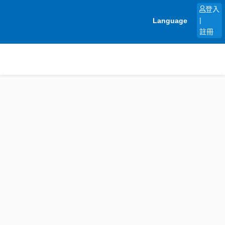
跳
登入
至
Language
|
主
註冊
要
內
容