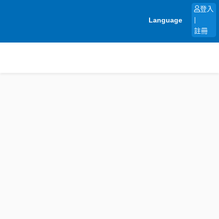
跳
登入
至
Language
|
主
註冊
要
內
容