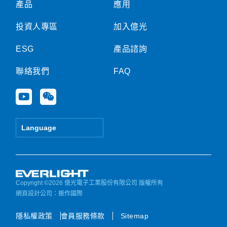
產品
應用
投資人專區
加入億光
ESG
產品諮詢
聯絡我們
FAQ
Y
W
o
e
u
i
t
x
Language
u
i
b
n
e
Copyright ©2026 億光電子工業股份有限公司 版權所有
網頁設計公司
：振作國際
隱私權政策
會員服務條款
Sitemap