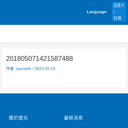
跳
登入
至
Language
|
主
註冊
要
內
容
201805071421587488
作者:
lynnshih
/
2023.02.23
關於億光
最新消息