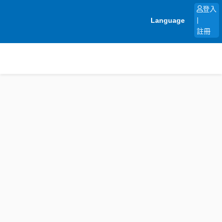
跳
登入
至
Language
|
主
註冊
要
內
容