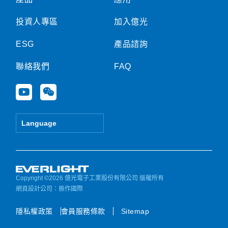
投資人專區
加入億光
ESG
產品諮詢
聯絡我們
FAQ
Y
W
o
e
u
i
t
x
Language
u
i
b
n
e
Copyright ©2026 億光電子工業股份有限公司 版權所有
網頁設計公司
：振作國際
隱私權政策
會員服務條款
Sitemap