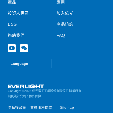
產品
應用
投資人專區
加入億光
ESG
產品諮詢
聯絡我們
FAQ
Y
W
o
e
u
i
t
x
Language
u
i
b
n
e
Copyright ©2026 億光電子工業股份有限公司 版權所有
網頁設計公司
：振作國際
隱私權政策
會員服務條款
Sitemap