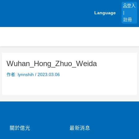
跳
登入
至
Language
|
主
註冊
要
內
容
Wuhan_Hong_Zhuo_Weida
作者:
lynnshih
/
2023.03.06
關於億光
最新消息