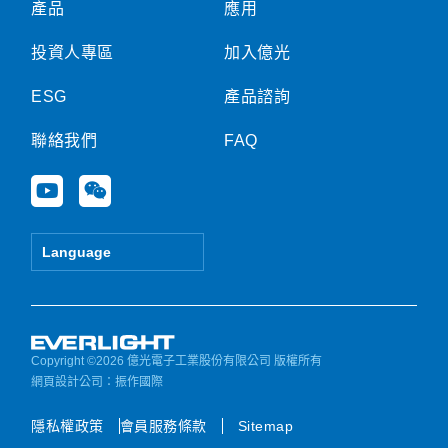
產品
應用
投資人專區
加入億光
ESG
產品諮詢
聯絡我們
FAQ
Y
W
o
e
u
i
t
x
Language
u
i
b
n
e
Copyright ©2026 億光電子工業股份有限公司 版權所有
網頁設計公司
：振作國際
隱私權政策
會員服務條款
Sitemap