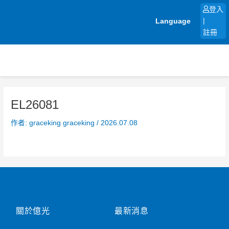
跳
登入
至
Language
|
主
註冊
要
內
容
EL26081
作者:
graceking graceking
/
2026.07.08
關於億光
最新消息