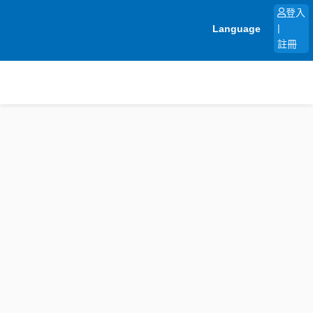
跳
登入
至
Language
|
主
註冊
要
內
容