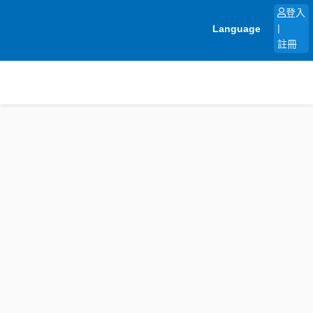
跳
登入
至
Language
|
主
註冊
要
內
容