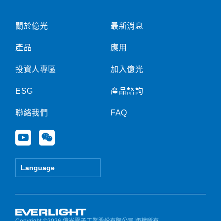
關於億光
最新消息
產品
應用
投資人專區
加入億光
ESG
產品諮詢
聯絡我們
FAQ
Y
W
o
e
u
i
t
x
Language
u
i
b
n
e