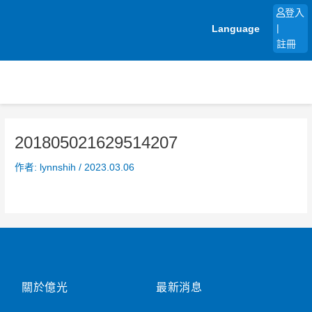
跳
登入
至
Language
|
主
註冊
要
內
容
201805021629514207
作者:
lynnshih
/
2023.03.06
關於億光
最新消息