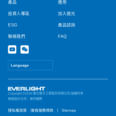
產品
應用
投資人專區
加入億光
ESG
產品諮詢
聯絡我們
FAQ
Y
W
o
e
u
i
t
x
Language
u
i
b
n
e
Copyright ©2026 億光電子工業股份有限公司 版權所有
網頁設計公司
：振作國際
隱私權政策
會員服務條款
Sitemap