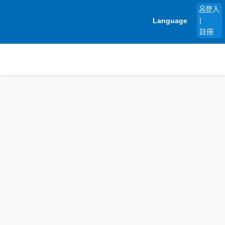
跳
登入
至
Language
|
主
註冊
要
內
容