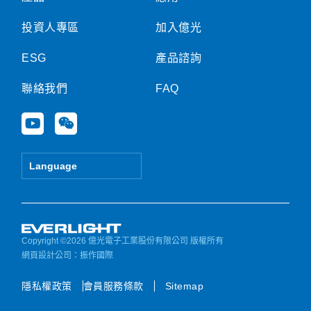
投資人專區
加入億光
ESG
產品諮詢
聯絡我們
FAQ
Y
W
o
e
u
i
t
x
Language
u
i
b
n
e
Copyright ©2026 億光電子工業股份有限公司 版權所有
網頁設計公司
：振作國際
隱私權政策
會員服務條款
Sitemap