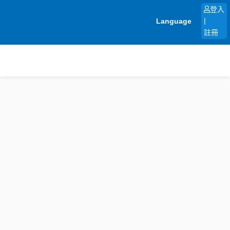
跳
登入
至
Language
|
主
註冊
要
內
容