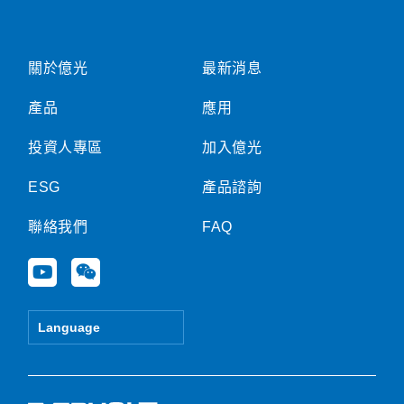
關於億光
最新消息
產品
應用
投資人專區
加入億光
ESG
產品諮詢
聯絡我們
FAQ
Y
W
o
e
u
i
t
x
Language
u
i
b
n
e