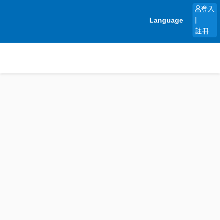
跳
登入
至
Language
|
主
註冊
要
內
容