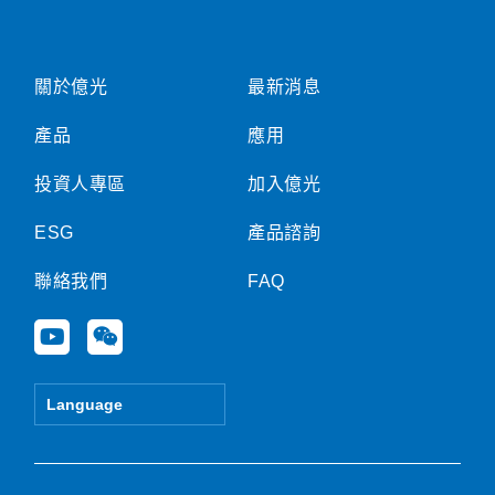
關於億光
最新消息
產品
應用
投資人專區
加入億光
ESG
產品諮詢
聯絡我們
FAQ
Y
W
o
e
u
i
t
x
Language
u
i
b
n
e