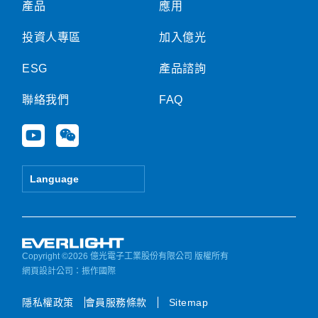
產品
應用
投資人專區
加入億光
ESG
產品諮詢
聯絡我們
FAQ
Y
W
o
e
u
i
t
x
Language
u
i
b
n
e
Copyright ©2026 億光電子工業股份有限公司 版權所有
網頁設計公司
：振作國際
隱私權政策
會員服務條款
Sitemap