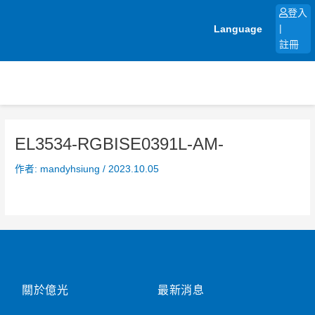
跳
登入
至
Language
|
主
註冊
要
內
容
EL3534-RGBISE0391L-AM-
作者:
mandyhsiung
/
2023.10.05
關於億光
最新消息